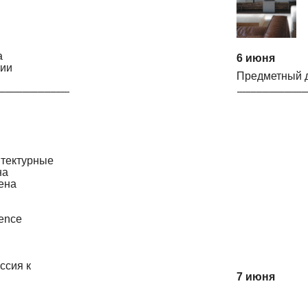
а
6 июня
ции
Предметный 
итектурные
на
ена
ence
ссия к
7 июня