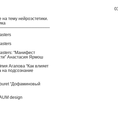
0
 на тему нейроэстетики.
ика
sters
asters
sters: “Манифест
ти” Анастасия Ярмош
ия Агапова “Как влияет
а на подсознание
buret “Дофаминовый
AUM design