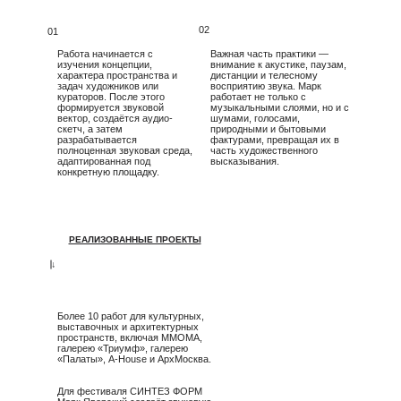
02
01
Работа начинается с
Важная часть практики —
изучения концепции,
внимание к акустике, паузам,
характера пространства и
дистанции и телесному
задач художников или
восприятию звука. Марк
кураторов. После этого
работает не только с
формируется звуковой
музыкальными слоями, но и с
вектор, создаётся аудио-
шумами, голосами,
скетч, а затем
природными и бытовыми
разрабатывается
фактурами, превращая их в
полноценная звуковая среда,
часть художественного
адаптированная под
высказывания.
конкретную площадку.
РЕАЛИЗОВАННЫЕ ПРОЕКТЫ
→
Более 10 работ для культурных,
выставочных и архитектурных
пространств, включая MMOMA,
галерею «Триумф», галерею
«Палаты», A-House и АрхМосква.
Для фестиваля СИНТЕЗ ФОРМ