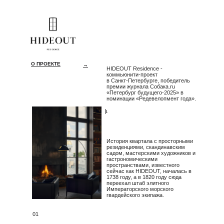
О ПРОЕКТЕ
→
HIDEOUT Residence -
коммьюнити-проект
в Санкт-Петербурге, победитель
премии журнала Собака.ru
«Петербург будущего-2025» в
номинации «Редевелопмент года».
→
История квартала с просторными
резиденциями, скандинавским
садом, мастерскими художников и
гастрономическими
пространствами, известного
сейчас как HIDEOUT, началась в
1738 году, а в 1820 году сюда
переехал штаб элитного
Императорского морского
гвардейского экипажа.
01