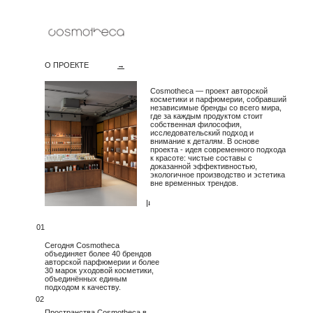
О ПРОЕКТЕ
→
Cosmotheca — проект авторской
косметики и парфюмерии, собравший
независимые бренды со всего мира,
где за каждым продуктом стоит
собственная философия,
исследовательский подход и
внимание к деталям. В основе
проекта - идея современного подхода
к красоте: чистые составы с
доказанной эффективностью,
экологичное производство и эстетика
вне временных трендов.
→
01
Сегодня Cosmotheca
объединяет более 40 брендов
авторской парфюмерии и более
30 марок уходовой косметики,
объединённых единым
подходом к качеству.
02
Пространства Cosmotheca в